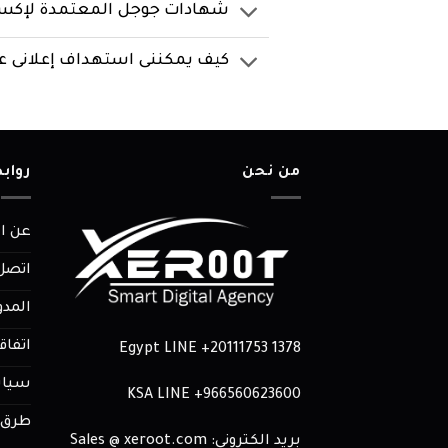
شهادات جوجل المعتمدة لإكس
كيف يمكننى استهداف إعلانى ع
من نحن
رواب
عن ا
اتصل 
المدو
اتفاق
Egypt LINE
+20111753 1378
سياس
KSA LINE
966560623600+
طرق ا
بريد الكترونى: Sales @ xeroot.com