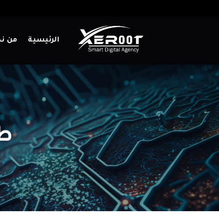
تخطي
للمحتوى
الرئيسية
من ن
طل