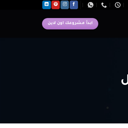
ابدأ مشروعك اون لاين
ل